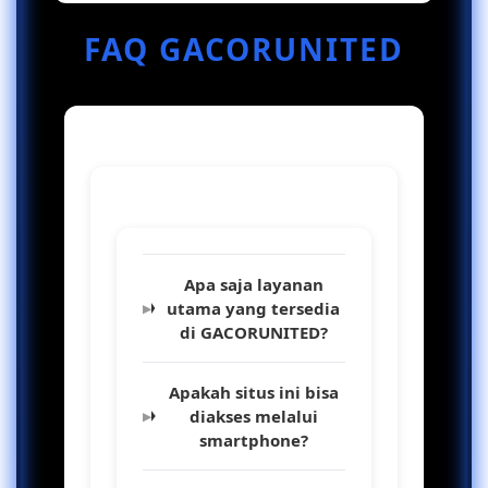
FAQ GACORUNITED
Apa saja layanan
utama yang tersedia
di GACORUNITED?
Apakah situs ini bisa
diakses melalui
smartphone?