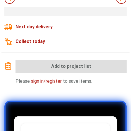
Next day delivery
Collect today
Add to project list
Please
sign in/register
to save items.