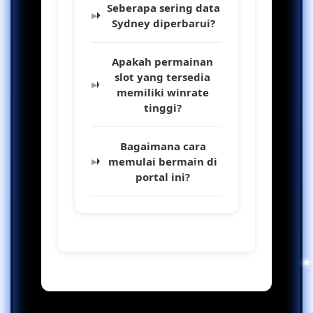
Seberapa sering data
Sydney diperbarui?
Apakah permainan
slot yang tersedia
memiliki winrate
tinggi?
Bagaimana cara
memulai bermain di
portal ini?